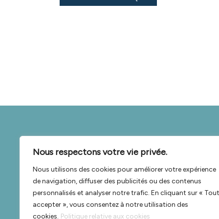
Organisme formateur
Nous respectons votre vie privée.
Nous utilisons des cookies pour améliorer votre expérience
de navigation, diffuser des publicités ou des contenus
personnalisés et analyser notre trafic. En cliquant sur « Tou
Téléphone : 04 67 59 01 51
accepter », vous consentez à notre utilisation des
cookies.
Politique relative aux cookies